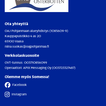
Ota yhteyttä
OAJ Pohjanmaan alueyhdistys (1085609-9)
Kauppapuistikko 4 as 20
65100 Vaasa
niina.suokas@oajpohjanmaa.fi
Verkkolaskuosoite
OVT-tunnus:
003710856099
Operaattori:
APIX Messaging Oy (003723327487)
Olemme myös Somessa!
Facebook
Instagram