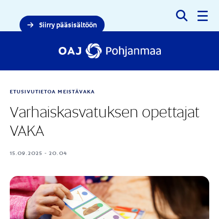
Haku
Siirry pääsisältöön
ETUSIVU
TIETOA MEISTÄ
VAKA
Varhaiskasvatuksen opettajat
VAKA
15.09.2025 - 20.04