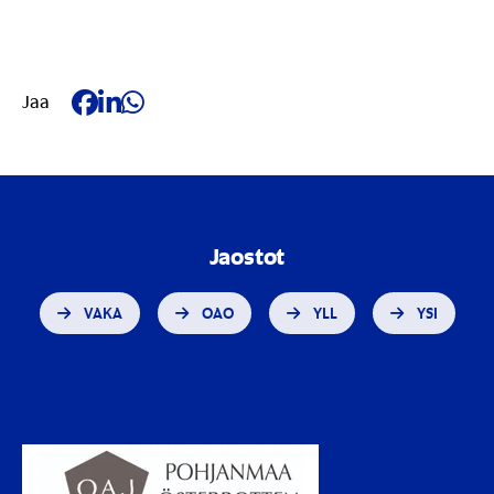
Jaa Facebookissa
Jaa LinkedIn:ssä
Jaa Whatsappissa
Jaa
Jaostot
VAKA
OAO
YLL
YSI