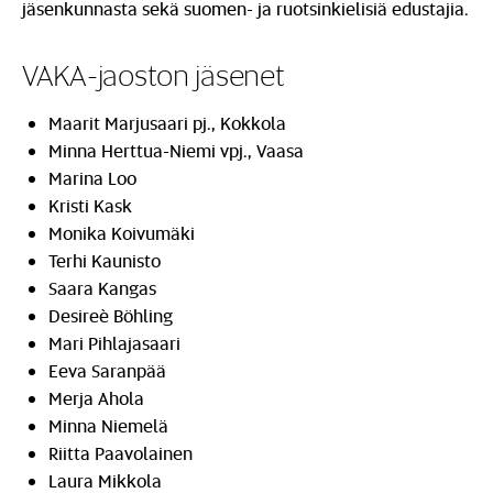
jäsenkunnasta sekä suomen- ja ruotsinkielisiä edustajia.
VAKA-jaoston jäsenet
Maarit Marjusaari pj., Kokkola
Minna Herttua-Niemi vpj., Vaasa
Marina Loo
Kristi Kask
Monika Koivumäki
Terhi Kaunisto
Saara Kangas
Desireè Böhling
Mari Pihlajasaari
Eeva Saranpää
Merja Ahola
Minna Niemelä
Riitta Paavolainen
Laura Mikkola