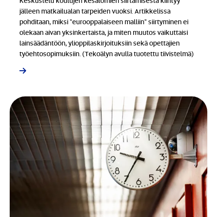
Keskustelu koulujen kesälomien siirtämisestä kiihtyy
jälleen matkailualan tarpeiden vuoksi. Artikkelissa
pohditaan, miksi "eurooppalaiseen malliin" siirtyminen ei
olekaan aivan yksinkertaista, ja miten muutos vaikuttaisi
lainsäädäntöön, ylioppilaskirjoituksiin sekä opettajien
työehtosopimuksiin. (Tekoälyn avulla tuotettu tiivistelmä)