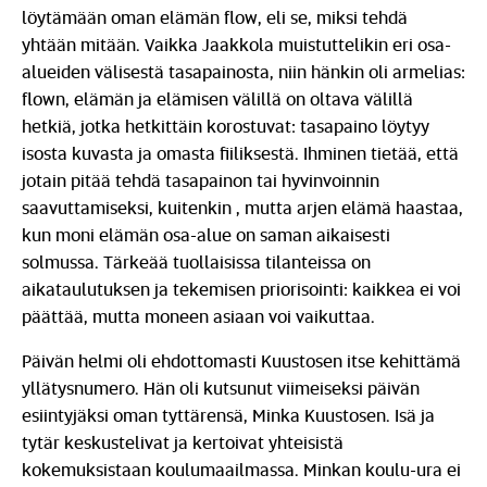
löytämään oman elämän flow, eli se, miksi tehdä
yhtään mitään. Vaikka Jaakkola muistuttelikin eri osa-
alueiden välisestä tasapainosta, niin hänkin oli armelias:
flown, elämän ja elämisen välillä on oltava välillä
hetkiä, jotka hetkittäin korostuvat: tasapaino löytyy
isosta kuvasta ja omasta fiiliksestä. Ihminen tietää, että
jotain pitää tehdä tasapainon tai hyvinvoinnin
saavuttamiseksi, kuitenkin , mutta arjen elämä haastaa,
kun moni elämän osa-alue on saman aikaisesti
solmussa. Tärkeää tuollaisissa tilanteissa on
aikataulutuksen ja tekemisen priorisointi: kaikkea ei voi
päättää, mutta moneen asiaan voi vaikuttaa.
Päivän helmi oli ehdottomasti Kuustosen itse kehittämä
yllätysnumero. Hän oli kutsunut viimeiseksi päivän
esiintyjäksi oman tyttärensä, Minka Kuustosen. Isä ja
tytär keskustelivat ja kertoivat yhteisistä
kokemuksistaan koulumaailmassa. Minkan koulu-ura ei