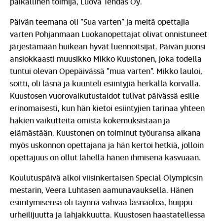
paikallinen toimija, Luova Tehdas Oy.
Päivän teemana oli ”Sua varten” ja meitä opettajia
varten Pohjanmaan Luokanopettajat olivat onnistuneet
järjestämään huikean hyvät luennoitsijat. Päivän juonsi
ansiokkaasti muusikko Mikko Kuustonen, joka todella
tuntui olevan Opepäivässä ”mua varten”. Mikko lauloi,
soitti, oli läsnä ja kuunteli esiintyjiä herkällä korvalla.
Kuustosen vuorovaikutustaidot tulivat päivässä esille
erinomaisesti, kun hän kietoi esiintyjien tarinaa yhteen
hakien vaikutteita omista kokemuksistaan ja
elämästään. Kuustonen on toiminut työuransa aikana
myös uskonnon opettajana ja hän kertoi hetkiä, jolloin
opettajuus on ollut lähellä hänen ihmisenä kasvuaan.
Koulutuspäivä alkoi viisinkertaisen Special Olympicsin
mestarin, Veera Luhtasen aamunavauksella. Hänen
esiintymisensä oli täynnä vahvaa läsnäoloa, huippu-
urheilijuutta ja lahjakkuutta. Kuustosen haastatellessa