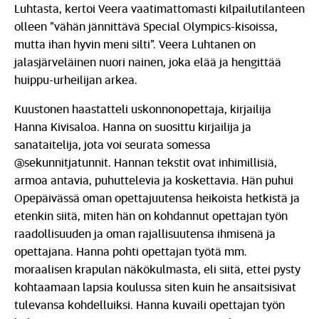
Luhtasta, kertoi Veera vaatimattomasti kilpailutilanteen
olleen ”vähän jännittävä Special Olympics-kisoissa,
mutta ihan hyvin meni silti”. Veera Luhtanen on
jalasjärveläinen nuori nainen, joka elää ja hengittää
huippu-urheilijan arkea.
Kuustonen haastatteli uskonnonopettaja, kirjailija
Hanna Kivisaloa. Hanna on suosittu kirjailija ja
sanataitelija, jota voi seurata somessa
@sekunnitjatunnit. Hannan tekstit ovat inhimillisiä,
armoa antavia, puhuttelevia ja koskettavia. Hän puhui
Opepäivässä oman opettajuutensa heikoista hetkistä ja
etenkin siitä, miten hän on kohdannut opettajan työn
raadollisuuden ja oman rajallisuutensa ihmisenä ja
opettajana. Hanna pohti opettajan työtä mm.
moraalisen krapulan näkökulmasta, eli siitä, ettei pysty
kohtaamaan lapsia koulussa siten kuin he ansaitsisivat
tulevansa kohdelluiksi. Hanna kuvaili opettajan työn