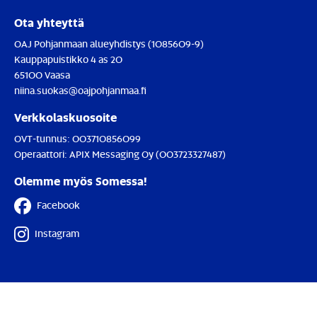
Ota yhteyttä
OAJ Pohjanmaan alueyhdistys (1085609-9)
Kauppapuistikko 4 as 20
65100 Vaasa
niina.suokas@oajpohjanmaa.fi
Verkkolaskuosoite
OVT-tunnus:
003710856099
Operaattori:
APIX Messaging Oy (003723327487)
Olemme myös Somessa!
Facebook
Instagram