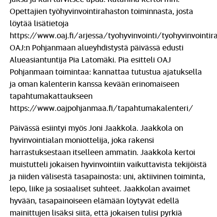
Opettajien työhyvinvointirahaston toiminnasta, josta
löytää lisätietoja
https://www.oaj.fi/arjessa/tyohyvinvointi/tyohyvinvointir
OAJ:n Pohjanmaan alueyhdistystä päivässä edusti
Alueasiantuntija Pia Latomäki. Pia esitteli OAJ
Pohjanmaan toimintaa: kannattaa tutustua ajatuksella
ja oman kalenterin kanssa kevään erinomaiseen
tapahtumakattaukseen
https://www.oajpohjanmaa.fi/tapahtumakalenteri/
Päivässä esiintyi myös Joni Jaakkola. Jaakkola on
hyvinvointialan moniottelija, joka rakensi
harrastuksestaan itselleen ammatin. Jaakkola kertoi
muistutteli jokaisen hyvinvointiin vaikuttavista tekijöistä
ja niiden välisestä tasapainosta: uni, aktiivinen toiminta,
lepo, liike ja sosiaaliset suhteet. Jaakkolan avaimet
hyvään, tasapainoiseen elämään löytyvät edellä
mainittujen lisäksi siitä, että jokaisen tulisi pyrkiä