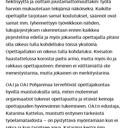
hektisyyttä ja osittain joustamattomuuttakin: työtä
harvoin mukautetaan tekijänsä näköiseksi. Kaikille
opettajille tarjotaan samat koulutukset, säännöt ovat
samat mm. lyhennettyyn työviikkoon nähden,
lukujärjestyksen rakennetaan ennen kaikkea
järjestelmä edellä ja myös jokaisella opettajalla pitäisi
olla oikeus tulla kohdelluksi töissä yksilöinä.
Opettajallakin on oikeus tulla kohdatuksi. Kivisalon
haastattelussa korostui paitsi armo, mutta myös ilo ja
rakkaus opettajuuteen: ihminen ei välttämättä ole
menestystarina, mutta jokainen on merkitystarina.
OAJ ja OAJ Pohjanmaa tervehtivät opettajakuntaa
hyvillä muistutuksilla siitä, miten molemmat
organisaatiot tukevat opettajuutta ja etsivät keinoja
opettajuuden hyvinvoinnin tukemiseen. OAJ:n edustaja,
Katariina Kattelus, muistutti erityisen tärkeästä
työelämätaidosta – on pystyttävä myöntämään kun ei
jaksa ja kun tarvitsee apua. Katariina kertoi mm.