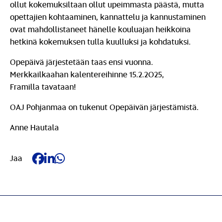
ollut kokemuksiltaan ollut upeimmasta päästä, mutta
opettajien kohtaaminen, kannattelu ja kannustaminen
ovat mahdollistaneet hänelle kouluajan heikkoina
hetkinä kokemuksen tulla kuulluksi ja kohdatuksi.
Opepäivä järjestetään taas ensi vuonna.
Merkkailkaahan kalentereihinne 15.2.2025,
Framilla tavataan!
OAJ Pohjanmaa on tukenut Opepäivän järjestämistä.
Anne Hautala
Jaa Facebookissa
Jaa LinkedIn:ssä
Jaa Whatsappissa
Jaa