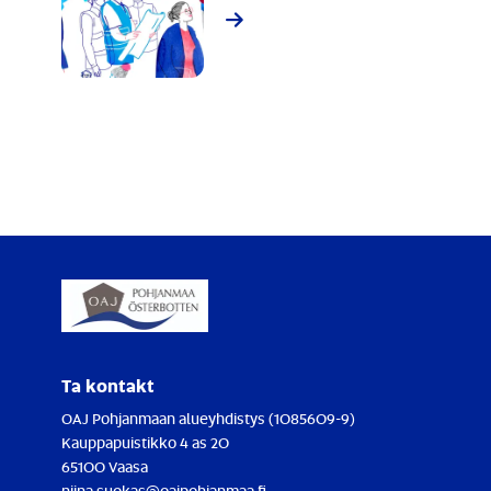
Ta kontakt
OAJ Pohjanmaan alueyhdistys (1085609-9)
Kauppapuistikko 4 as 20
65100 Vaasa
niina.suokas@oajpohjanmaa.fi