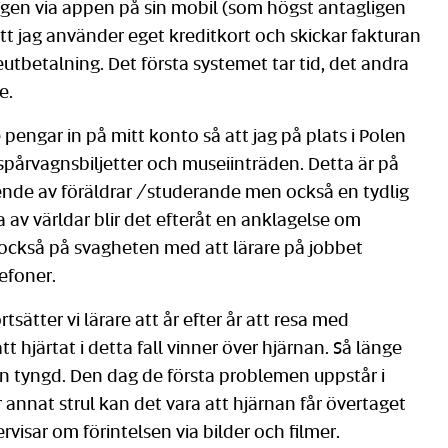
ningen via appen på sin mobil (som högst antagligen
att jag använder eget kreditkort och skickar fakturan
utbetalning. Det första systemet tar tid, det andra
e.
engar in på mitt konto så att jag på plats i Polen
rvagnsbiljetter och museiinträden. Detta är på
oende av föräldrar /studerande men också en tydlig
av världar blir det efteråt en anklagelse om
r också på svagheten med att lärare på jobbet
efoner.
sätter vi lärare att år efter år att resa med
t hjärtat i detta fall vinner över hjärnan. Så länge
gen tyngd. Den dag de första problemen uppstår i
r annat strul kan det vara att hjärnan får övertaget
isar om förintelsen via bilder och filmer.