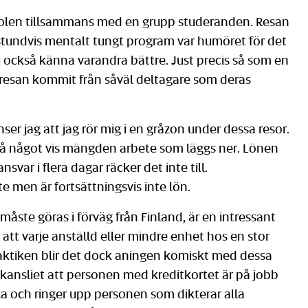
 Polen tillsammans med en grupp studeranden. Resan
 stundvis mentalt tungt program var humöret för det
i också känna varandra bättre. Just precis så som en
 resan kommit från såväl deltagare som deras
ser jag att jag rör mig i en gråzon under dessa resor.
 på något vis mängden arbete som läggs ner. Lönen
svar i flera dagar räcker det inte till.
e men är fortsättningsvis inte lön.
måste göras i förväg från Finland, är en intressant
att varje anställd eller mindre enhet hos en stor
praktiken blir det dock aningen komiskt med dessa
skansliet att personen med kreditkortet är på jobb
la och ringer upp personen som dikterar alla