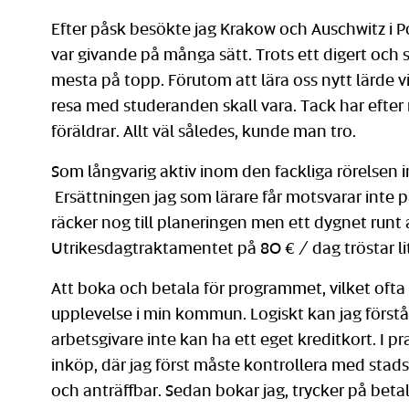
Efter påsk besökte jag Krakow och Auschwitz i
var givande på många sätt. Trots ett digert och
mesta på topp. Förutom att lära oss nytt lärde v
resa med studeranden skall vara. Tack har efter
föräldrar. Allt väl således, kunde man tro.
Som långvarig aktiv inom den fackliga rörelsen in
Ersättningen jag som lärare får motsvarar inte
räcker nog till planeringen men ett dygnet runt an
Utrikesdagtraktamentet på 80 € / dag tröstar lit
Att boka och betala för programmet, vilket ofta 
upplevelse i min kommun. Logiskt kan jag förstå 
arbetsgivare inte kan ha ett eget kreditkort. I 
inköp, där jag först måste kontrollera med stad
och anträffbar. Sedan bokar jag, trycker på beta