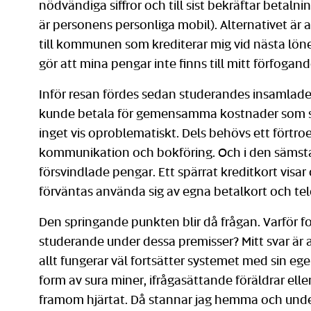
nödvändiga siffror och till sist bekräftar betal
är personens personliga mobil). Alternativet är 
till kommunen som krediterar mig vid nästa löne
gör att mina pengar inte finns till mitt förfogand
Inför resan fördes sedan studerandes insamlade p
kunde betala för gemensamma kostnader som spå
inget vis oproblematiskt. Dels behövs ett förtr
kommunikation och bokföring. Och i den sämsta 
försvindlade pengar. Ett spärrat kreditkort visa
förväntas använda sig av egna betalkort och tel
Den springande punkten blir då frågan. Varför fort
studerande under dessa premisser? Mitt svar är at
allt fungerar väl fortsätter systemet med sin e
form av sura miner, ifrågasättande föräldrar elle
framom hjärtat. Då stannar jag hemma och underv