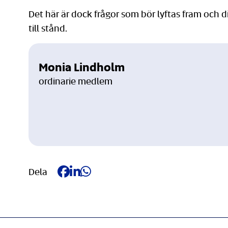
Det här är dock frågor som bör lyftas fram och di
till stånd.
Monia Lindholm
ordinarie medlem
Dela på Facebook
Dela på LinkedIn
Dela på Whatsapp
Dela