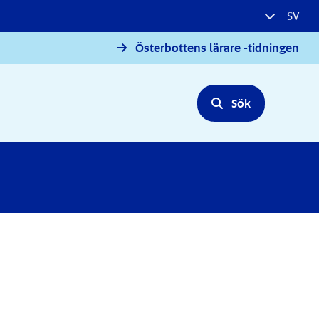
SV
Österbottens lärare -tidningen
Sök