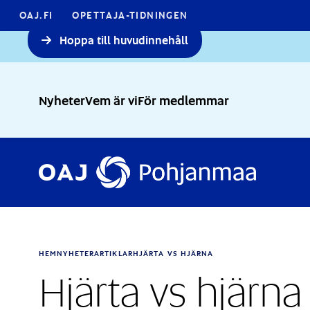
OAJ.FI
OPETTAJA-TIDNINGEN
Hoppa till huvudinnehåll
Nyheter
Vem är vi
För medlemmar
HEM
NYHETER
ARTIKLAR
HJÄRTA VS HJÄRNA
Hjärta vs hjärna